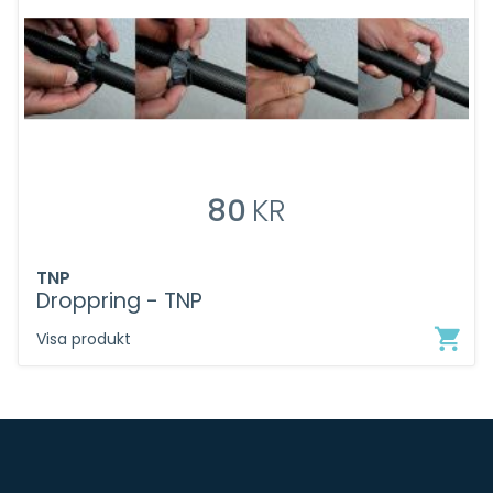
80
KR
TNP
Droppring - TNP
Visa produkt