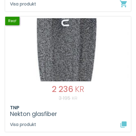
Visa produkt
Rea!
2 236
KR
3 195
KR
TNP
Nekton glasfiber
Visa produkt