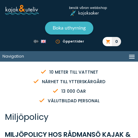
besök våran webbshop
Boka uthyrning
0
Öppettider
Navigation
10 METER TILL VATTNET
NÄRHET TILL YTTERSKÄRGÅRD
13 000 ÖAR
VÄLUTBILDAD PERSONAL
Miljöpolicy
MILJÖPOLICY HOS RÅDMANSÖ KAJAK &