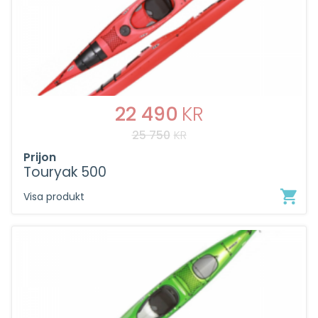
DET
22 490
KR
25 750
KR
URSPRUNGLIGA
DET
Prijon
PRISET
NUVARANDE
Touryak 500
VAR:
PRISET
Visa produkt
25
ÄR:
750KR.
22
490KR.