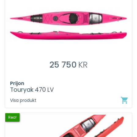
750KR.
22
490KR.
25 750
KR
Prijon
Touryak 470 LV
Visa produkt
Rea!