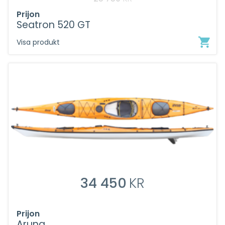
URSPRUNGLIGA
DET
Prijon
PRISET
NUVARANDE
Seatron 520 GT
VAR:
PRISET
Visa produkt
25
ÄR:
750KR.
22
490KR.
34 450
KR
Prijon
Aruna