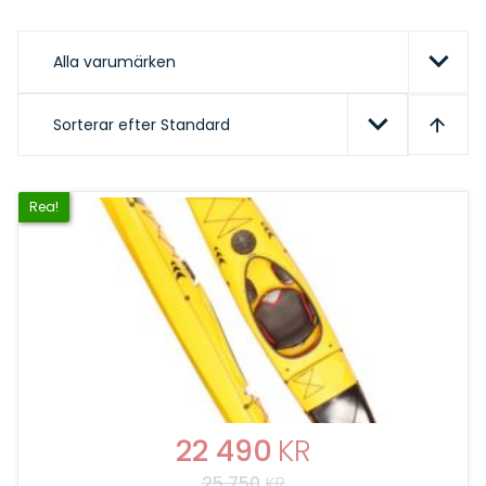
Alla varumärken
Sorterar efter
Standard
Rea!
DET
22 490
KR
25 750
KR