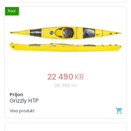
Rea!
DET
22 490
KR
25 750
KR
URSPRUNGLIGA
DET
Prijon
PRISET
NUVARANDE
Grizzly HTP
VAR:
PRISET
Visa produkt
25
ÄR: