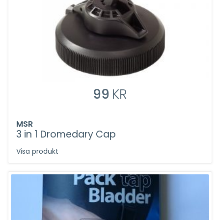
99
KR
MSR
3 in 1 Dromedary Cap
Visa produkt