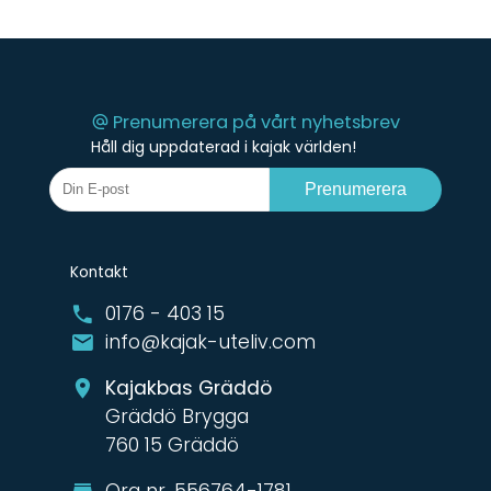
Prenumerera på vårt nyhetsbrev
Håll dig uppdaterad i kajak världen!
Prenumerera
Kontakt
0176 - 403 15
info@kajak-uteliv.com
Kajakbas Gräddö
Gräddö Brygga
760 15 Gräddö
Org nr. 556764-1781