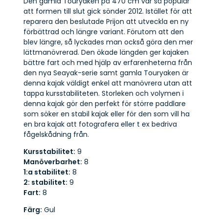
Den gamla Touryaken på 470 cm var så populär
att formen till slut gick sönder 2012. Istället för att
reparera den beslutade Prijon att utveckla en ny
förbättrad och längre variant. Förutom att den
blev längre, så lyckades man också göra den mer
lättmanövrerad. Den ökade längden ger kajaken
bättre fart och med hjälp av erfarenheterna från
den nya Seayak-serie samt gamla Touryaken är
denna kajak väldigt enkel att manövrera utan att
tappa kursstabiliteten. Storleken och volymen i
denna kajak gör den perfekt för större paddlare
som söker en stabil kajak eller för den som vill ha
en bra kajak att fotografera eller t ex bedriva
fågelskådning från.
Kursstabilitet:
9
Manöverbarhet:
8
1:a stabilitet:
8
2: stabilitet:
9
Fart:
8
Färg:
Gul