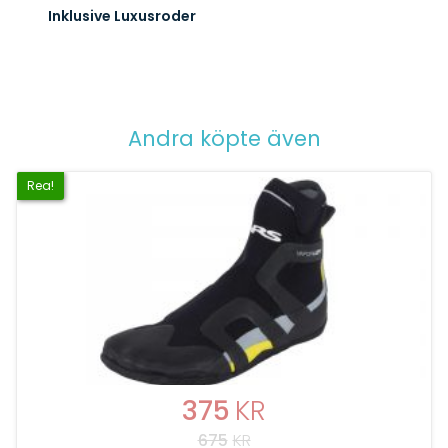
Inklusive Luxusroder
Andra köpte även
Rea!
375
KR
675
KR