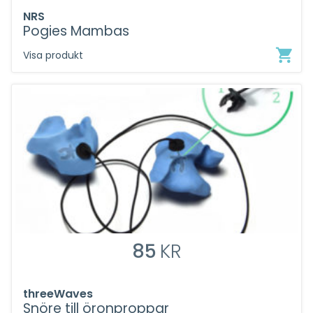
NRS
Pogies Mambas
Visa produkt
85
KR
threeWaves
Snöre till öronproppar