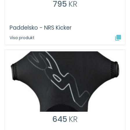
795
KR
Paddelsko - NRS Kicker
Visa produkt
645
KR