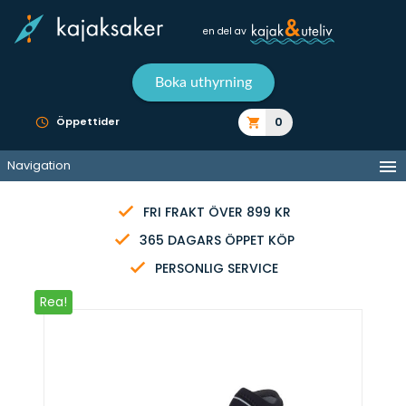
en del av
Boka uthyrning
0
Öppettider
Navigation
FRI FRAKT ÖVER 899 KR
365 DAGARS ÖPPET KÖP
PERSONLIG SERVICE
Rea!