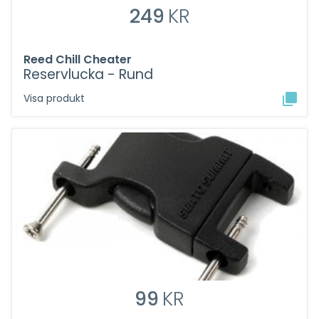
249
KR
Reed Chill Cheater
Reservlucka - Rund
Visa produkt
99
KR