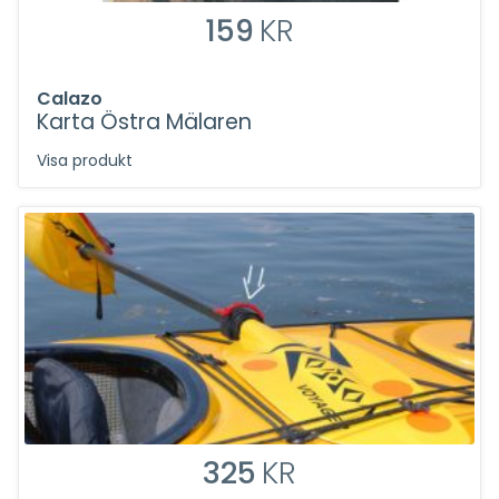
159
KR
Calazo
Karta Östra Mälaren
Visa produkt
325
KR