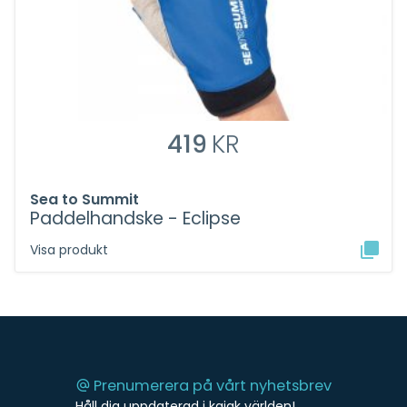
419
KR
Sea to Summit
Paddelhandske - Eclipse
Visa produkt
Prenumerera på vårt nyhetsbrev
Håll dig uppdaterad i kajak världen!