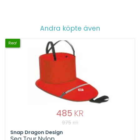
Andra köpte även
Rea!
485
KR
975
KR
Snap Dragon Design
Sea Tour Nylon