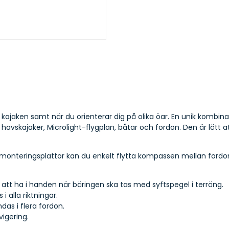
kajaken samt när du orienterar dig på olika öar. En unik kombi
havskajaker, Microlight-flygplan, båtar och fordon. Den är lätt 
 monteringsplattor kan du enkelt flytta kompassen mellan fordon 
r att ha i handen när bäringen ska tas med syftspegel i terräng.
 alla riktningar.
as i flera fordon.
igering.