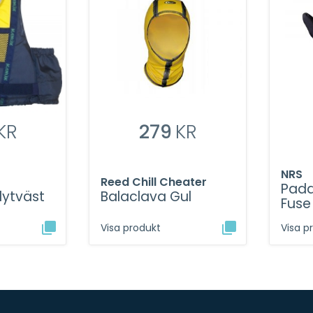
KR
279
KR
NRS
Reed Chill Cheater
Padd
lytväst
Balaclava Gul
Fuse
Visa produkt
Visa p