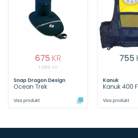
675
KR
755
1 355
KR
Snap Dragon Design
Kanuk
Ocean Trek
Kanuk 400 F
Visa produkt
Visa produkt