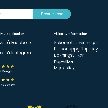
Prenumerera
iv / Kajaksaker
Villkor & Information
oss på Facebook
Säkerhetsanvisningar
Personuppgiftspolicy
oss på Instagram
Bokningsvillkor
Köpvillkor
Miljöpolicy
å Google
Tripadvisor