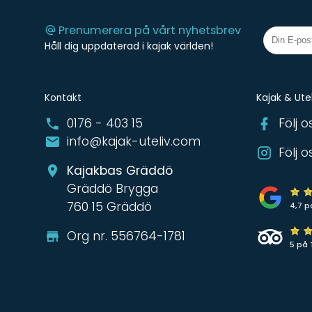
Prenumerera på vårt nyhetsbrev
Håll dig uppdaterad i kajak världen!
Kontakt
Kajak & Utel
0176 - 403 15
Följ 
info@kajak-uteliv.com
Följ 
Kajakbas Gräddö
Gräddö Brygga
760 15 Gräddö
4,7 p
Org nr. 556764-1781
5 på 