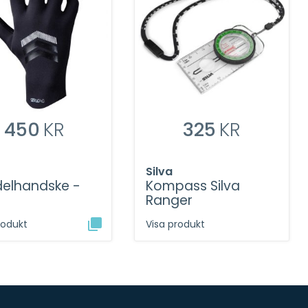
450
KR
325
KR
Silva
elhandske -
Kompass Silva
Ranger
rodukt
Visa produkt