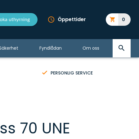
Öppettider
0
oka uthyrning
Säkerhet
Fyndlådan
Om oss
PERSONLIG SERVICE
s 70 UNE