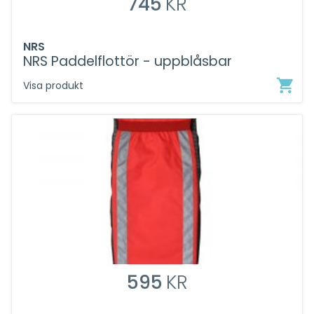
745
KR
NRS
NRS Paddelflottör - uppblåsbar
Visa produkt
595
KR