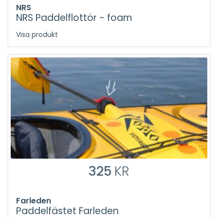
NRS
NRS Paddelflottör - foam
Visa produkt
325
KR
Farleden
Paddelfästet Farleden