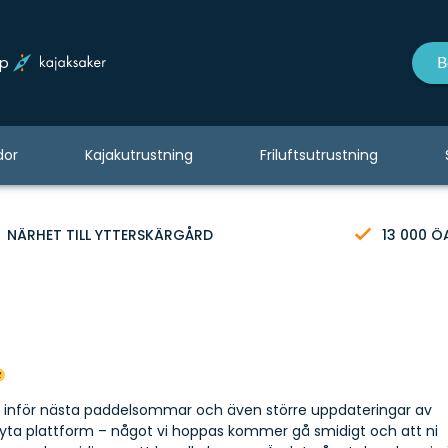
op
B
dor
Kajakutrustning
Friluftsutrustning
NÄRHET TILL YTTERSKÄRGÅRD
13 000 Ö
ar inför nästa paddelsommar och även större uppdateringar av
yta plattform – något vi hoppas kommer gå smidigt och att ni