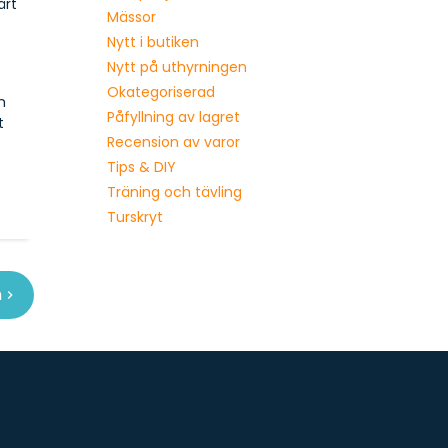
årt
Mässor
Nytt i butiken
Nytt på uthyrningen
Okategoriserad
m
Påfyllning av lagret
t
Recension av varor
Tips & DIY
Träning och tävling
Turskryt
m