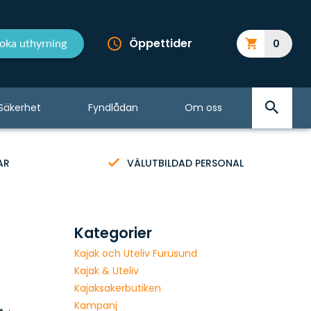
Öppettider
0
oka uthyrning
Säkerhet
Fyndlådan
Om oss
AR
VÄLUTBILDAD PERSONAL
Kategorier
Kajak och Uteliv Furusund
Kajak & Uteliv
Kajaksakerbutiken
Kampanj