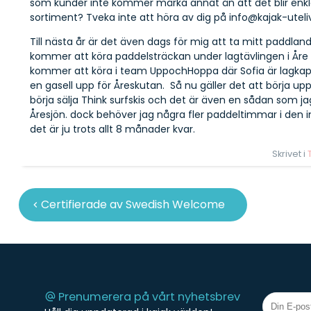
som kunder inte kommer märka annat än att det blir enkla
sortiment? Tveka inte att höra av dig på info@kajak-ute
Till nästa år är det även dags för mig att ta mitt paddland
kommer att köra paddelsträckan under lagtävlingen i Åre E
kommer att köra i team
UppochHoppa
där Sofia är lagka
en gasell upp för Åreskutan. Så nu gäller det att börja
börja sälja Think surfskis och det är även en sådan som jag
Åresjön. dock behöver jag några fler paddeltimmar i den inn
det är ju trots allt 8 månader kvar.
Skrivet i
Inläggsnavigering
Certifierade av Swedish Welcome
Prenumerera på vårt nyhetsbrev