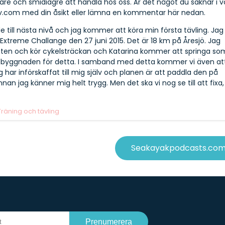
re och smidiagre att handla hos oss. Är det något du saknar i v
liv.com med din åsikt eller lämna en kommentar här nedan.
e till nästa nivå och jag kommer att köra min första tävling. Jag
xtreme Challange den 27 juni 2015. Det är 18 km på Åresjö. Jag
pten och kör cykelsträckan och Katarina kommer att springa so
 uppbyggnaden för detta. I samband med detta kommer vi även at
 har införskaffat till mig själv och planen är att paddla den på
an jag känner mig helt trygg. Men det ska vi nog se till att fixa,
Träning och tävling
Seakayakpodcasts.co
Prenumerera