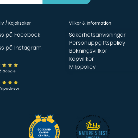
iv / Kajaksaker
Villkor & Information
oss på Facebook
Säkerhetsanvisningar
Personuppgiftspolicy
oss på Instagram
Bokningsvillkor
Köpvillkor
Miljöpolicy
å Google
Tripadvisor