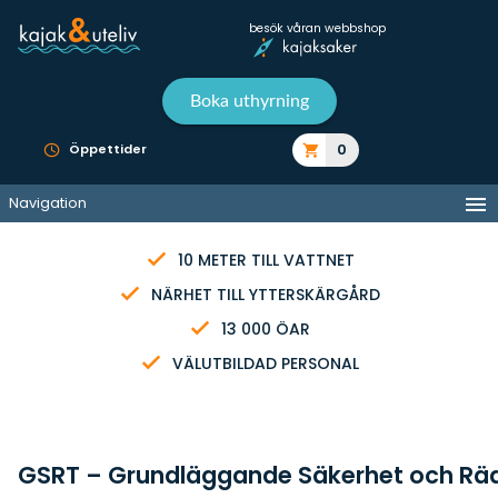
besök våran webbshop
Boka uthyrning
0
Öppettider
Navigation
10 METER TILL VATTNET
NÄRHET TILL YTTERSKÄRGÅRD
13 000 ÖAR
VÄLUTBILDAD PERSONAL
GSRT – Grundläggande Säkerhet och Rä