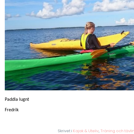
Paddla lugnt
Fredrik
Skrivet i
Kajak & Uteliv
,
Träning och tävli