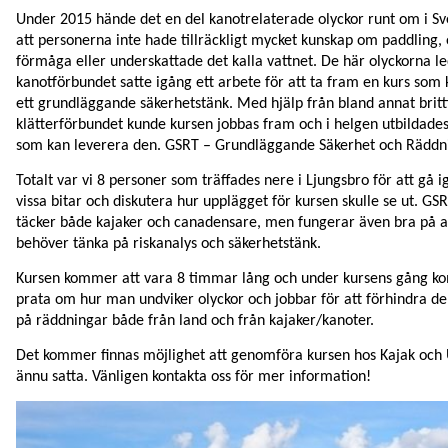
Under 2015 hände det en del kanotrelaterade olyckor runt om i Sv
att personerna inte hade tillräckligt mycket kunskap om paddling,
förmåga eller underskattade det kalla vattnet. De här olyckorna led
kanotförbundet satte igång ett arbete för att ta fram en kurs so
ett grundläggande säkerhetstänk. Med hjälp från bland annat brit
klätterförbundet kunde kursen jobbas fram och i helgen utbildades
som kan leverera den. GSRT – Grundläggande Säkerhet och Räddn
Totalt var vi 8 personer som träffades nere i Ljungsbro för att gå 
vissa bitar och diskutera hur upplägget för kursen skulle se ut. GS
täcker både kajaker och canadensare, men fungerar även bra på an
behöver tänka på riskanalys och säkerhetstänk.
Kursen kommer att vara 8 timmar lång och under kursens gång 
prata om hur man undviker olyckor och jobbar för att förhindra d
på räddningar både från land och från kajaker/kanoter.
Det kommer finnas möjlighet att genomföra kursen hos Kajak och 
ännu satta. Vänligen kontakta oss för mer information!