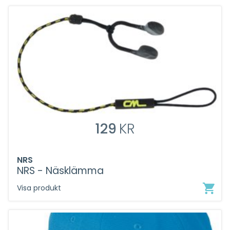
129
KR
NRS
NRS - Näsklämma
Visa produkt