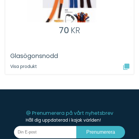
70
KR
Glasögonsnodd
Visa produkt
Prenumerera på vårt nyhetsbrev
Håll dig uppdaterad i kajak världen!
Prenumerera