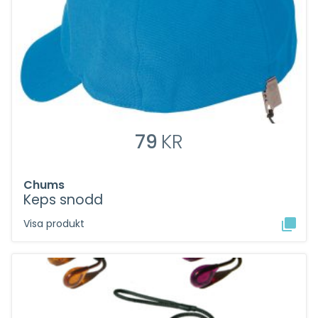
79
KR
Chums
Keps snodd
Visa produkt