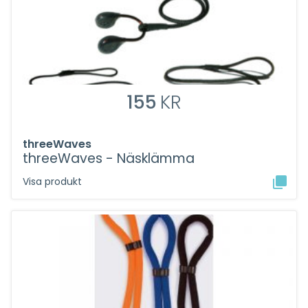
155
KR
threeWaves
threeWaves - Näsklämma
Visa produkt