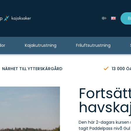
op
B
dor
Kajakutrustning
Friluftsutrustning
NÄRHET TILL YTTERSKÄRGÅRD
13 000 Ö
Fortsät
havska
Den här 2-dagars kursen ri
tagit Paddelpass nivå Gul 