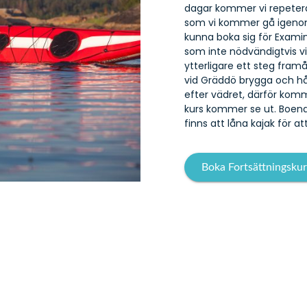
dagar kommer vi repetera 
som vi kommer gå igeno
kunna boka sig för Examin
som inte nödvändigtvis vi
ytterligare ett steg fram
vid Gräddö brygga och hå
efter vädret, därför kom
kurs kommer se ut. Boend
finns att låna kajak för a
Boka Fortsättningskur