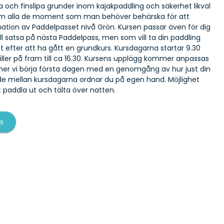
och finslipa grunder inom kajakpaddling och säkerhet likväl
m alla de moment som man behöver behärska för att
ation av Paddelpasset nivå Grön. Kursen passar även för dig
ll satsa på nästa Paddelpass, men som vill ta din paddling
åt efter att ha gått en grundkurs. Kursdagarna startar 9.30
ller på fram till ca 16.30. Kursens upplägg kommer anpassas
mer vi börja första dagen med en genomgång av hur just din
e mellan kursdagarna ordnar du på egen hand. Möjlighet
tt paddla ut och tälta över natten.
s