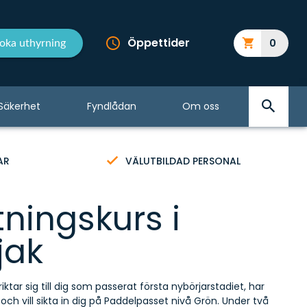
Öppettider
0
oka uthyrning
Säkerhet
Fyndlådan
Om oss
AR
VÄLUTBILDAD PERSONAL
tningskurs i
jak
ktar sig till dig som passerat första nybörjarstadiet, har
och vill sikta in dig på Paddelpasset nivå Grön. Under två