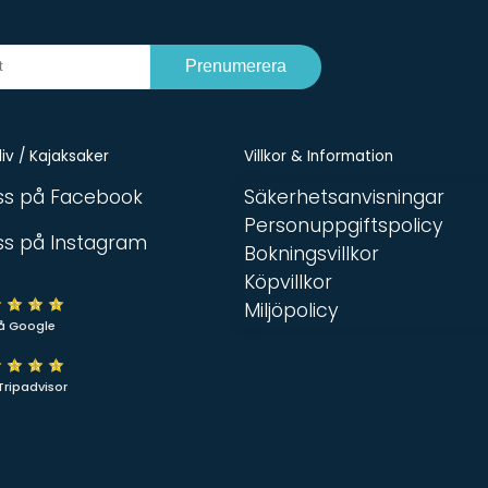
Prenumerera
iv / Kajaksaker
Villkor & Information
oss på Facebook
Säkerhetsanvisningar
Personuppgiftspolicy
oss på Instagram
Bokningsvillkor
Köpvillkor
Miljöpolicy
å Google
Tripadvisor