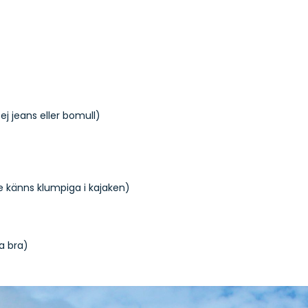
ej jeans eller bomull)
e känns klumpiga i kajaken)
a bra)