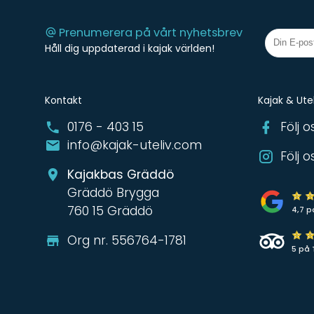
Prenumerera på vårt nyhetsbrev
Håll dig uppdaterad i kajak världen!
Kontakt
Kajak & Utel
0176 - 403 15
Följ 
info@kajak-uteliv.com
Följ 
Kajakbas Gräddö
Gräddö Brygga
760 15 Gräddö
4,7 p
Org nr. 556764-1781
5 på 