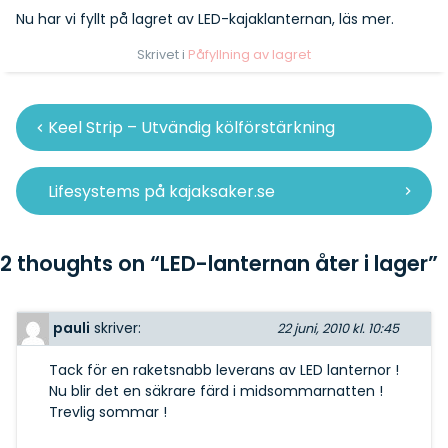
Nu har vi fyllt på lagret av LED-kajaklanternan,
läs mer
.
Skrivet i
Påfyllning av lagret
Inläggsnavigering
Keel Strip – Utvändig kölförstärkning
Lifesystems på kajaksaker.se
2 thoughts on “
LED-lanternan åter i lager
”
pauli
skriver:
22 juni, 2010 kl. 10:45
Tack för en raketsnabb leverans av LED lanternor !
Nu blir det en säkrare färd i midsommarnatten !
Trevlig sommar !