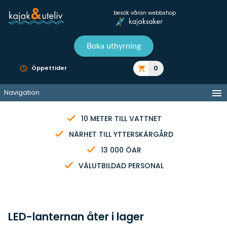
besök våran webbshop
Boka uthyrning
0
Öppettider
Navigation
10 METER TILL VATTNET
NÄRHET TILL YTTERSKÄRGÅRD
13 000 ÖAR
VÄLUTBILDAD PERSONAL
LED-lanternan åter i lager