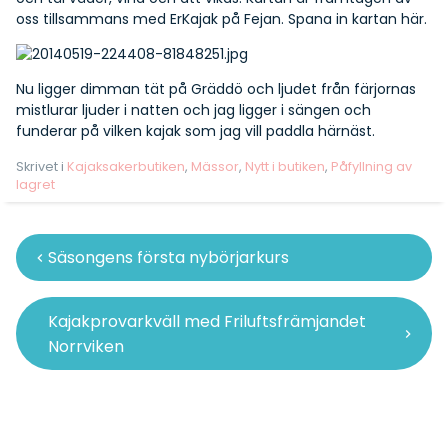
oss tillsammans med
ErKajak
på Fejan. Spana in kartan
här
.
Nu ligger dimman tät på Gräddö och ljudet från färjornas
mistlurar ljuder i natten och jag ligger i sängen och
funderar på vilken kajak som jag vill paddla härnäst.
Skrivet i
Kajaksakerbutiken
,
Mässor
,
Nytt i butiken
,
Påfyllning av
lagret
Inläggsnavigering
Säsongens första nybörjarkurs
Kajakprovarkväll med Friluftsfrämjandet
Norrviken