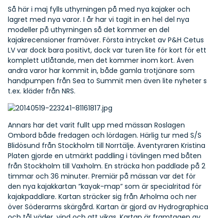
Så här i maj fylls uthyrningen på med nya kajaker och
lagret med nya varor. I år har vi tagit in en hel del nya
modeller på uthyrningen så det kommer en del
kajakrecensioner framöver. Första intrycket av P&H Cetus
LV var dock bara positivt, dock var turen lite för kort för ett
komplett utlåtande, men det kommer inom kort. Även
andra varor har kommit in, både gamla trotjänare som
handpumpen
från Sea to Summit men även lite nyheter s
t.ex.
kläder
från NRS.
Annars har det varit fullt upp med mässan Roslagen
Ombord både fredagen och lördagen. Härlig tur med S/S
Blidösund från Stockholm till Norrtälje. Äventyraren
Kristina
Platen
gjorde en utmärkt paddling i tävlingen med båten
från Stockholm till Vaxholm. En sträcka hon paddlade på 2
timmar och 36 minuter. Premiär på mässan var det för
den nya kajakkartan ”kayak-map” som är specialritad för
kajakpaddlare. Kartan sträcker sig från Arholma och ner
över Söderarms skärgård. Kartan är gjord av Hydrographica
och tål väder, vind och att vikas. Kartan är framtagen av