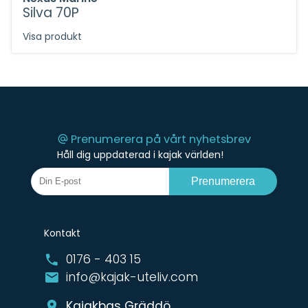
Silva 70P
Visa produkt
Prenumerera på vårt nyhetsbrev
Håll dig uppdaterad i kajak världen!
Prenumerera
Kontakt
0176 - 403 15
info@kajak-uteliv.com
Kajakbas Gräddö