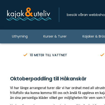
besök våran webbsh
Uthyrning
Kurser & Turer
Kajaker & Brä
10 METER TILL VATTNET
Oktoberpaddling till Håkanskär
Vi har länge arrangerat turer där vi har ordnat med all utrust
friluftsliv ska kunna komma till oss och ändå få uppleva en k
än sina personliga kläder vilket ger möjligheten för vem som h