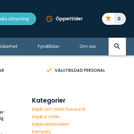
Öppettider
0
oka uthyrning
Säkerhet
Fyndlådan
Om oss
AR
VÄLUTBILDAD PERSONAL
Kategorier
Kajak och Uteliv Furusund
ler
Kajak & Uteliv
ig
Kajaksakerbutiken
Kampanj