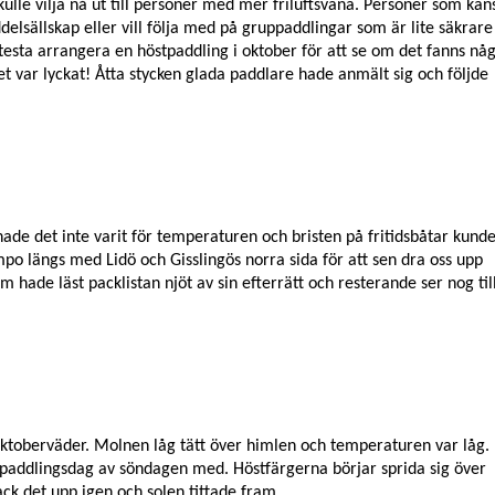
lle vilja nå ut till personer med mer friluftsvana. Personer som kan
lsällskap eller vill följa med på gruppaddlingar som är lite säkrare
 testa arrangera en höstpaddling i oktober för att se om det fanns nå
et var lyckat! Åtta stycken glada paddlare hade anmält sig och följde
 det inte varit för temperaturen och bristen på fritidsbåtar kund
empo längs med Lidö och Gisslingös norra sida för att sen dra oss upp
om hade läst packlistan njöt av sin efterrätt och resterande ser nog til
t oktoberväder. Molnen låg tätt över himlen och temperaturen var låg.
 paddlingsdag av söndagen med. Höstfärgerna börjar sprida sig över
ack det upp igen och solen tittade fram.