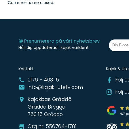
Comments are closed.
Prenumerera på vårt nyhetsbrev
Håll dig uppdaterad i kajak världen!
Kontakt
Kajak & Utel
0176 - 403 15
Följ 
info@kajak-uteliv.com
Följ 
Kajakbas Gräddö
Gräddö Brygga
760 15 Gräddö
4,7 p
Org nr. 556764-1781