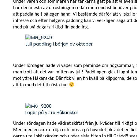
Under våren och sommaren har tankarna gått på att vi även sku
har den mesta av utrustningen redan men endast behöver padde
att paddla helt på egen hand. Vi bestämde därför att vi skulle
intresse och efter helgens paddling kan vi verkligen säga att d
med på två dagars riktigt fin paddling.
Juli paddling i början av oktober
Under lördagen hade vi väder som påminde om högsommar, hade
man trott att det var mitten av juli! Paddlingen gick i lugnt t
mot yttre Håkanskär. Där fick vi en fin kväll på klipporna, de s
att ta med det till nästa tur.
Läger på yttre Håkanskär
Under söndagen hade vädret skiftat från juli-väder till riktig
Men med en extra tröja och mössa på huvudet blev det en fin
öarna ute i skärgården och under sista biten in till Gräddö spr