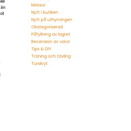
ske
Mässor
 än
Nytt i butiken
got
Nytt på uthyrningen
Okategoriserad
Påfyllning av lagret
Recension av varor
Tips & DIY
Träning och tävling
e
Turskryt
l