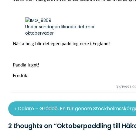
Under söndagen liknade det mer
oktoberväder
Nästa helg blir det egen paddling nere i England!
Paddla lugnt!
Fredrik
Skrivet i
Ka
Inläggsnavigering
Dalarö – Gräddö, En tur genom Stockholmsskärg
2 thoughts on “
Oktoberpaddling till Håk