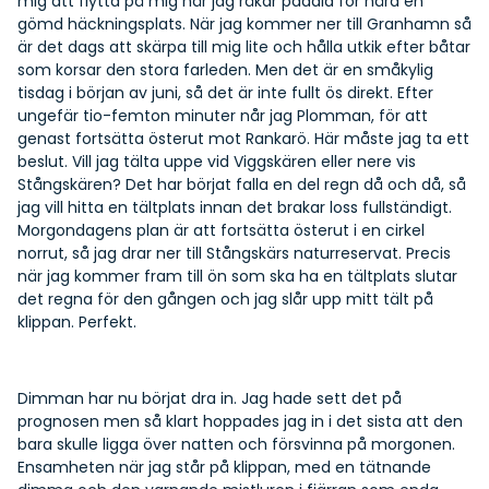
mig att flytta på mig när jag råkar paddla för nära en
gömd häckningsplats. När jag kommer ner till Granhamn så
är det dags att skärpa till mig lite och hålla utkik efter båtar
som korsar den stora farleden. Men det är en småkylig
tisdag i början av juni, så det är inte fullt ös direkt. Efter
ungefär tio-femton minuter når jag Plomman, för att
genast fortsätta österut mot Rankarö. Här måste jag ta ett
beslut. Vill jag tälta uppe vid Viggskären eller nere vis
Stångskären? Det har börjat falla en del regn då och då, så
jag vill hitta en tältplats innan det brakar loss fullständigt.
Morgondagens plan är att fortsätta österut i en cirkel
norrut, så jag drar ner till Stångskärs naturreservat. Precis
när jag kommer fram till ön som ska ha en tältplats slutar
det regna för den gången och jag slår upp mitt tält på
klippan. Perfekt.
Dimman har nu börjat dra in. Jag hade sett det på
prognosen men så klart hoppades jag in i det sista att den
bara skulle ligga över natten och försvinna på morgonen.
Ensamheten när jag står på klippan, med en tätnande