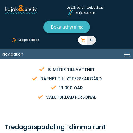
besök våran webbshop
Boka uthyrning
0
Öppettider
Navigation
10 METER TILL VATTNET
NÄRHET TILL YTTERSKÄRGÅRD
13 000 ÖAR
VÄLUTBILDAD PERSONAL
Tredagarspaddling i dimma runt