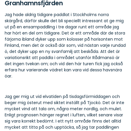
Granhamnsfjärden
Jag hade aldrig tidigare paddlat i Stockholms norra
skärgård, därför skulle det bli speciellt intressant at ge mig
ut på en ensampaddling i tre dagar runt ett område jag
har hört en del om tidigare. Det är ett område där de stora
färjorna ibland dyker upp som kolosser på horisonten mot
Finland, men det är också där som, vid nästan varje rundad
ö, det dyker upp en ny svanfamilj att beskåda. Att det är
variationsrikt att paddla i området utanför Rådmansö är
det ingen tvekan om; och vid den här turen fick jag också
erfara hur varierande vädret kan vara vid dessa havsnära
öar.
Jag ger mig ut vid elvatiden på tisdagsförmiddagen och
beger mig österut med siktet inställt på Tjockö. Det är inte
mycket vind att tala om, några meter nordlig, och mulet.
Enligt prognosen hänger regnet i luften, vilket senare visar
sig vara korrekt bedömt. I ett nytt område finns det alltid
mycket att titta på och upptäcka, så jag tar paddlingen