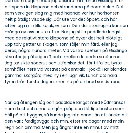
Den sista dagen hade jag beslutat att runda Gisslingö för
att spana in klipporna och stränderna på norra delen. Det
som verkligen slog mig med häpnad var hur horisonten
helt plötsligt visade sig. Där ute var det öppet, och här
sitter jag i min lilla kajak, ensam. Den där storslagna känslan
många av oss är ute efter. När jag stilla paddlade längst
med de relativt stora klipporna så dyker det helt plötsligt
upp tolv getter ur skogen, som följer min färd, eller jag
deras, några hundra meter. Vid västra spetsen på Gisslingö
skymtar jag återigen Tjockö mellan de andra småöarna.
Jag tar sikte söderut och utforskar det, för tillfället, tysta
samhället nere vid vattnet på centrala Tjockö. Här blandas
gammal skärgård med ny i en lugn vik. Lunch äts nära
fyren från första dagen, men nu på en bred sandstrand .
När jag återigen låg och paddlade längst med Rådmansös
norra kust och ännu en gång såg den flådiga bastun som
höll på att byggas, så kunde jag inte annat än att önska att
den varit färdigbyggd och min, efter tre dagar med moln,
regn och dimma. Men jag ångrar inte en minut av mitt