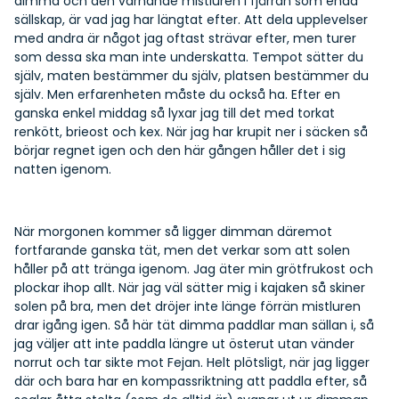
dimma och den varnande mistluren i fjärran som enda
sällskap, är vad jag har längtat efter. Att dela upplevelser
med andra är något jag oftast strävar efter, men turer
som dessa ska man inte underskatta. Tempot sätter du
själv, maten bestämmer du själv, platsen bestämmer du
själv. Men erfarenheten måste du också ha. Efter en
ganska enkel middag så lyxar jag till det med torkat
renkött, brieost och kex. När jag har krupit ner i säcken så
börjar regnet igen och den här gången håller det i sig
natten igenom.
När morgonen kommer så ligger dimman däremot
fortfarande ganska tät, men det verkar som att solen
håller på att tränga igenom. Jag äter min grötfrukost och
plockar ihop allt. När jag väl sätter mig i kajaken så skiner
solen på bra, men det dröjer inte länge förrän mistluren
drar igång igen. Så här tät dimma paddlar man sällan i, så
jag väljer att inte paddla längre ut österut utan vänder
norrut och tar sikte mot Fejan. Helt plötsligt, när jag ligger
där och bara har en kompassriktning att paddla efter, så