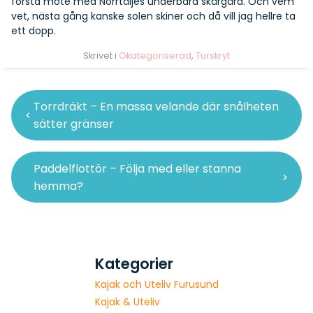
första möte med Norrtäljes underbara skärgård. Och vem
vet, nästa gång kanske solen skiner och då vill jag hellre ta
ett dopp.
Skrivet i
Okategoriserad
,
Turskryt
Inläggsnavigering
Torrdräkt – En massa velande där snålheten
sätter gränser
Paddelflottör – Följa med eller stanna
hemma?
Kategorier
Kajak och Uteliv Furusund
Kajak & Uteliv