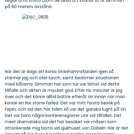
seglar åtta stolta (som de alltid är) svanar ut ur dimman
på 60 meters avstånd.
När det är dags att korsa Granhamnsfjärden igen så
stannar jag och äter lunch, samt bedömer situationen
med båtarna. Dimman har som tur var lättat vid detta
tillfälle och sikten är mycket god. Efter tio minuter är jag
över och det känns alltid bättre efteråt än innan när man
korsar en lite större farled. Det var mitt första besök på
Fejan, och vid den här tiden så var det ganska lugnt på ön.
Det var bara några konferensgäster ute vid tillfället. Det
mest dramatiska vid det här besöket var måsen som
attackerade mig borta vid sjukhuset von Döbeln. Här är det