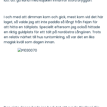
lätt att gå iland med kajaken innanför stora bryggan.
I och med att dimman kom och gick, mest kom vid det här
laget, så valde jag att inte paddla så långt från Fejan för
att hitta en tältplats. Speciellt eftersom jag också hittade
en riktig guldplats för ett tält på nordöstra Långören. Trots
en relativ närhet till hus runtomkring, så var det en lika
magisk kväll som dagen innan.