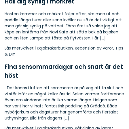
Håll dig synlig i mörkret
Hösten kommer och mörkret följer efter, ska man ut och
paddla långa turer eller sena kvällar nu så är det viktigt att
man gör sig synlig på vattnet. Förra året så valde jag att
köpa en lantärna från Navi Safe att sätta bak på kajaken
och en liten Lampa att fästa på flytvästen. I år […]
Läs mer
Skrivet i
Kajaksakerbutiken
,
Recension av varor
,
Tips
& DIY
Fina sensommardagar och snart är det
höst
Det känns i luften att sommaren är på väg att ta slut och
vi står inför en något kallar årstid. Solen värmer fortfarande
även om vindarna inte är lika varma längre. Helgen som
har varit har vi haft fantastisk paddling på Gräddö. Både
nybörjarkurs och dagsturer har genomförts och flertalet
uthyrningar. Bild från dagens […]
Läs mer
Skrivet i
Kajaksakerbutiken
,
Påfyllning av lagret
,