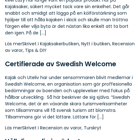
Kajaksaker, säkert mycket tack vare sin enkelhet. Det går
snabbt och smidigt att lägga på en kölförstärkning som
hjälper till att hålla kajaken i skick och skulle man tröttna
färgen eller vilja byta är det nästan lika enkelt att ta bort
den igen. På de […]
Läs mer
Skrivet i
Kajaksakerbutiken
,
Nytt i butiken
,
Recension
av varor
,
Tips & DIY
Certifierade av Swedish Welcome
Kajak och Uteliv har under sensommaren blivit medlemar i
Swedish Welcome, en organisation som gör proffesionella
bedömningar av boenden och upplevelser med fokus på
hållbar utveckling. Så här beskriver de sig själva. ”Swedish
Welcome, det är en växande skara turismverksamheter
som tillsammans vill få svensk turism att blomstra.
Tillsammans gör vi det lättare. Lättare för […]
Läs mer
Skrivet i
Recension av varor
,
Turskryt