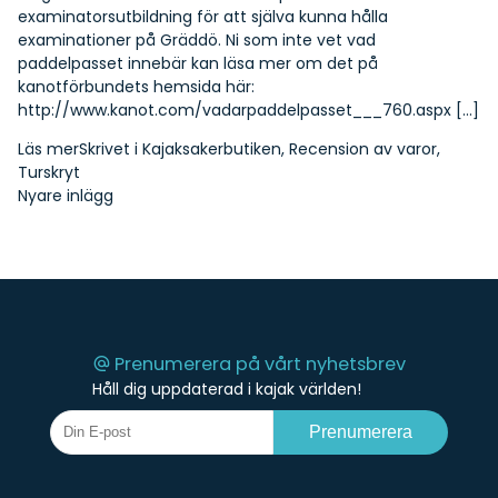
examinatorsutbildning för att själva kunna hålla
examinationer på Gräddö. Ni som inte vet vad
paddelpasset innebär kan läsa mer om det på
kanotförbundets hemsida här:
http://www.kanot.com/vadarpaddelpasset___760.aspx […]
Läs mer
Skrivet i
Kajaksakerbutiken
,
Recension av varor
,
Turskryt
Inläggsnavigering
Nyare inlägg
Prenumerera på vårt nyhetsbrev
Håll dig uppdaterad i kajak världen!
Prenumerera