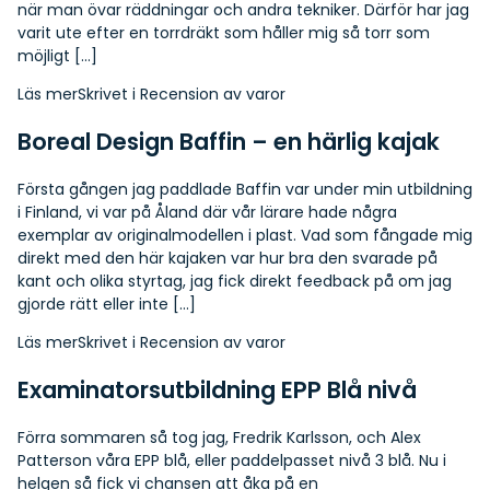
när man övar räddningar och andra tekniker. Därför har jag
varit ute efter en torrdräkt som håller mig så torr som
möjligt […]
Läs mer
Skrivet i
Recension av varor
Boreal Design Baffin – en härlig kajak
Första gången jag paddlade Baffin var under min utbildning
i Finland, vi var på Åland där vår lärare hade några
exemplar av originalmodellen i plast. Vad som fångade mig
direkt med den här kajaken var hur bra den svarade på
kant och olika styrtag, jag fick direkt feedback på om jag
gjorde rätt eller inte […]
Läs mer
Skrivet i
Recension av varor
Examinatorsutbildning EPP Blå nivå
Förra sommaren så tog jag, Fredrik Karlsson, och Alex
Patterson våra EPP blå, eller paddelpasset nivå 3 blå. Nu i
helgen så fick vi chansen att åka på en