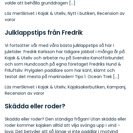
valde att behålla grunddragen […]
Läs mer
Skrivet i
Kajak & Uteliv
,
Nytt i butiken
,
Recension av
varor
Julklappstips från Fredrik
Vi fortsätter vår med våra bästa julklappstips så här i
juletider. Fredrik Karlsson har tidigare jobbat i många år på
Kajak & Uteliv och arbetar nu på Svenska Kanotförbundet
och som Hundcoach på egna företaget Fredriks Hund &
Friluftsliv. Prylgalen paddlare som har känt, klämt och
testat det mesta på marknaden! Tips 1. Ocean Trek […]
Läs mer
Skrivet i
Kajak & Uteliv
,
Kajaksakerbutiken
,
Kampanj
,
Recension av varor
Skädda eller roder?
Skädda eller roder? Den ständiga frågan! Utan skädda eller
roder kommer kajaken alltid att vilja svänga upp i vind –
lova. Det betyder att så länge vi inte paddlar i motvind