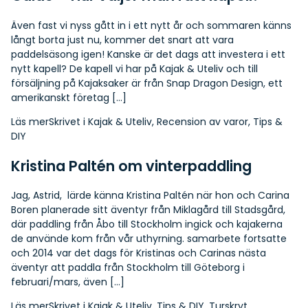
Även fast vi nyss gått in i ett nytt år och sommaren känns
långt borta just nu, kommer det snart att vara
paddelsäsong igen! Kanske är det dags att investera i ett
nytt kapell? De kapell vi har på Kajak & Uteliv och till
försäljning på Kajaksaker är från Snap Dragon Design, ett
amerikanskt företag […]
Läs mer
Skrivet i
Kajak & Uteliv
,
Recension av varor
,
Tips &
DIY
Kristina Paltén om vinterpaddling
Jag, Astrid, lärde känna Kristina Paltén när hon och Carina
Boren planerade sitt äventyr från Miklagård till Stadsgård,
där paddling från Åbo till Stockholm ingick och kajakerna
de använde kom från vår uthyrning. samarbete fortsatte
och 2014 var det dags för Kristinas och Carinas nästa
äventyr att paddla från Stockholm till Göteborg i
februari/mars, även […]
Läs mer
Skrivet i
Kajak & Uteliv
,
Tips & DIY
,
Turskryt