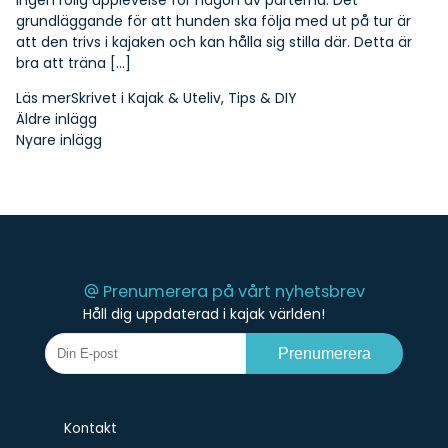
ingen rolig upplevelse för någon av parterna. Det
grundläggande för att hunden ska följa med ut på tur är
att den trivs i kajaken och kan hålla sig stilla där. Detta är
bra att träna […]
Läs mer
Skrivet i
Kajak & Uteliv
,
Tips & DIY
Inläggsnavigering
Äldre inlägg
Nyare inlägg
Prenumerera på vårt nyhetsbrev
Håll dig uppdaterad i kajak världen!
Prenumerera
Kontakt