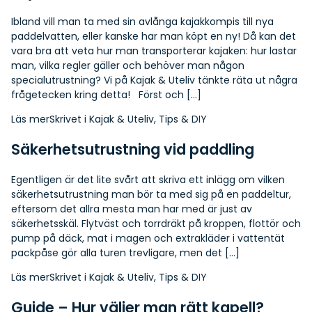
Ibland vill man ta med sin avlånga kajakkompis till nya
paddelvatten, eller kanske har man köpt en ny! Då kan det
vara bra att veta hur man transporterar kajaken: hur lastar
man, vilka regler gäller och behöver man någon
specialutrustning? Vi på Kajak & Uteliv tänkte räta ut några
frågetecken kring detta! Först och […]
Läs mer
Skrivet i
Kajak & Uteliv
,
Tips & DIY
Säkerhetsutrustning vid paddling
Egentligen är det lite svårt att skriva ett inlägg om vilken
säkerhetsutrustning man bör ta med sig på en paddeltur,
eftersom det allra mesta man har med är just av
säkerhetsskäl. Flytväst och torrdräkt på kroppen, flottör och
pump på däck, mat i magen och extrakläder i vattentät
packpåse gör alla turen trevligare, men det […]
Läs mer
Skrivet i
Kajak & Uteliv
,
Tips & DIY
Guide – Hur väljer man rätt kapell?