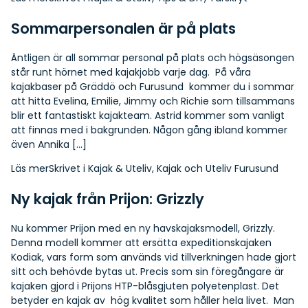
Sommarpersonalen är på plats
Äntligen är all sommar personal på plats och högsäsongen
står runt hörnet med kajakjobb varje dag. På våra
kajakbaser på Gräddö och Furusund kommer du i sommar
att hitta Evelina, Emilie, Jimmy och Richie som tillsammans
blir ett fantastiskt kajakteam. Astrid kommer som vanligt
att finnas med i bakgrunden. Någon gång ibland kommer
även Annika […]
Läs mer
Skrivet i
Kajak & Uteliv
,
Kajak och Uteliv Furusund
Ny kajak från Prijon: Grizzly
Nu kommer Prijon med en ny havskajaksmodell, Grizzly.
Denna modell kommer att ersätta expeditionskajaken
Kodiak, vars form som används vid tillverkningen hade gjort
sitt och behövde bytas ut. Precis som sin föregångare är
kajaken gjord i Prijons HTP-blåsgjuten polyetenplast. Det
betyder en kajak av hög kvalitet som håller hela livet. Man